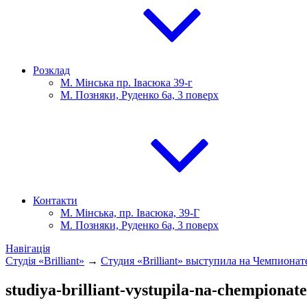
Розклад
М. Мінська пр. Івасюка 39-г
М. Позняки, Руденко 6а, 3 поверх
Контакти
М. Мінська, пр. Івасюка, 39-Г
М. Позняки, Руденко 6а, 3 поверх
Навігація
Студія «Brilliant»
→
Студия «Brilliant» выступила на Чемпиона
studiya-brilliant-vystupila-na-chempiona