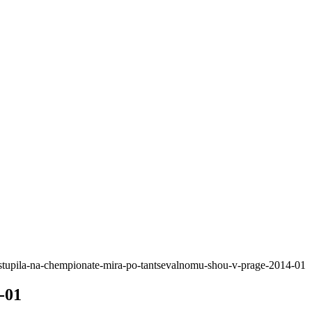
vystupila-na-chempionate-mira-po-tantsevalnomu-shou-v-prage-2014-01
-01