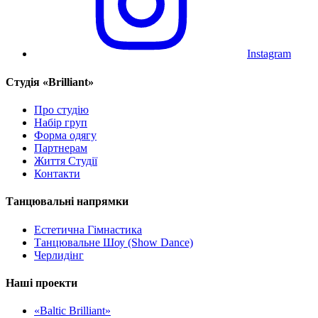
Instagram
Cтудія «Brilliant»
Про студію
Набір груп
Форма одягу
Партнерам
Життя Студії
Контакти
Танцювальні напрямки
Естетична Гімнастика
Танцювальне Шоу (Show Dance)
Черлидінг
Наші проекти
«Baltic Brilliant»