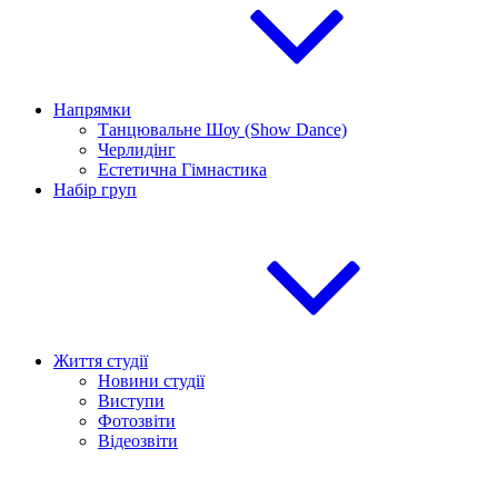
Напрямки
Танцювальне Шоу (Show Dance)
Черлидінг
Естетична Гімнастика
Набір груп
Життя студії
Новини студії
Виступи
Фотозвіти
Відеозвіти