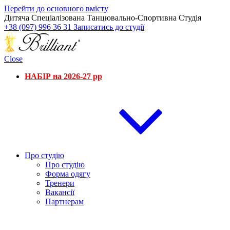
Перейти до основного вмісту
Дитяча Спеціалізована Танцювально-Спортивна Студія
+38 (097) 996 36 31
Записатись до студії
Close
НАБІР на 2026-27 рр
Про студію
Про студію
Форма одягу
Тренери
Вакансії
Партнерам