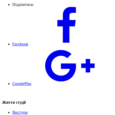
Поділитися:
Facebook
GooglePlus
Життя студії
Виступи