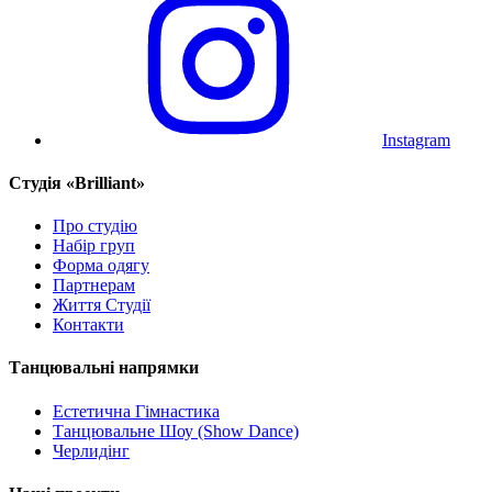
Instagram
Cтудія «Brilliant»
Про студію
Набір груп
Форма одягу
Партнерам
Життя Студії
Контакти
Танцювальні напрямки
Естетична Гімнастика
Танцювальне Шоу (Show Dance)
Черлидінг