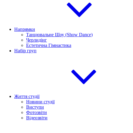
Напрямки
Танцювальне Шоу (Show Dance)
Черлидінг
Естетична Гімнастика
Набір груп
Життя студії
Новини студії
Виступи
Фотозвіти
Відеозвіти