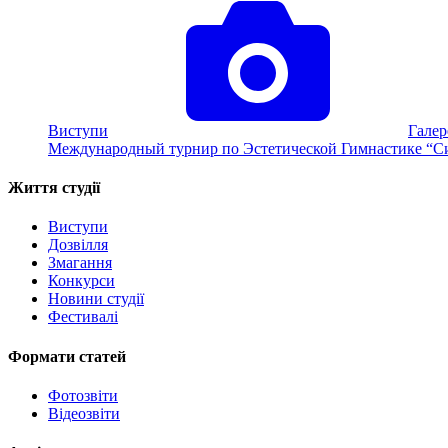
Виступи
Галер
Международный турнир по Эстетической Гимнастике “С
Життя студії
Виступи
Дозвілля
Змагання
Конкурси
Новини студії
Фестивалі
Формати статей
Фотозвіти
Відеозвіти