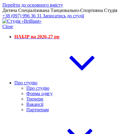
Перейти до основного вмісту
Дитяча Спеціалізована Танцювально-Спортивна Студія
+38 (097) 996 36 31
Записатись до студії
Close
НАБІР на 2026-27 рр
Про студію
Про студію
Форма одягу
Тренери
Вакансії
Партнерам