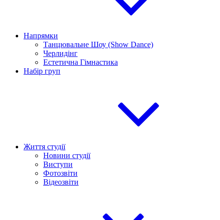
Напрямки
Танцювальне Шоу (Show Dance)
Черлидінг
Естетична Гімнастика
Набір груп
Життя студії
Новини студії
Виступи
Фотозвіти
Відеозвіти