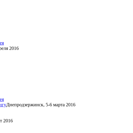
ея
реля 2016
ея
нгу
Днепродзержинск, 5-6 марта 2016
т 2016