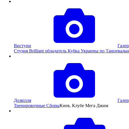
Виступи
Галер
Студия Brilliant обладатель Кубка Украины по Танцевал
Дозвілля
Галер
Тренировочные Сборы
Киев, Клубе Мега Джим