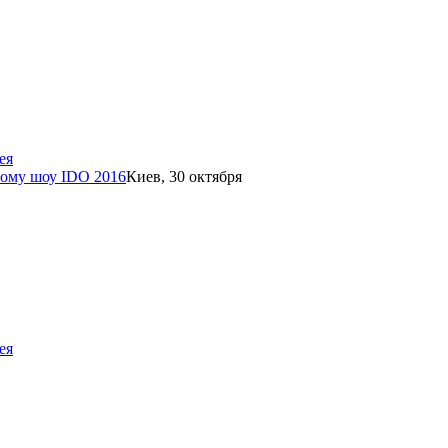
ея
ьному шоу IDO 2016
Киев, 30 октября
ея