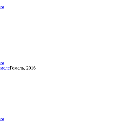
ея
ея
омеле
Гомель, 2016
ея