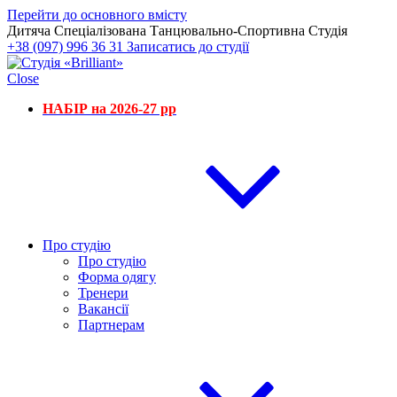
Перейти до основного вмісту
Дитяча Спеціалізована Танцювально-Спортивна Студія
+38 (097) 996 36 31
Записатись до студії
Close
НАБІР на 2026-27 рр
Про студію
Про студію
Форма одягу
Тренери
Вакансії
Партнерам