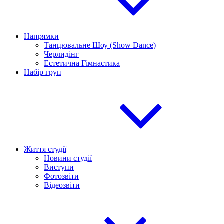
Напрямки
Танцювальне Шоу (Show Dance)
Черлидінг
Естетична Гімнастика
Набір груп
Життя студії
Новини студії
Виступи
Фотозвіти
Відеозвіти