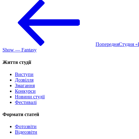
Попередня
Студия «
Show — Fantasy
Життя студії
Виступи
Дозвілля
Змагання
Конкурси
Новини студії
Фестивалі
Формати статей
Фотозвіти
Відеозвіти