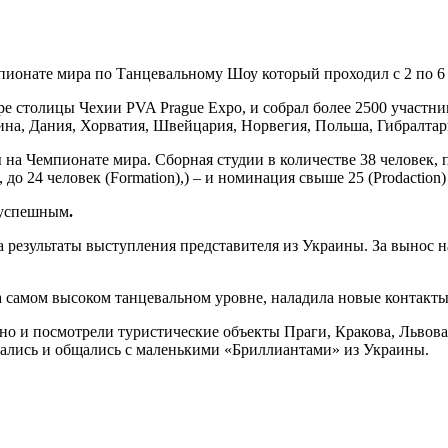
пионате мира по Танцевальному Шоу который проходил с 2 по 6 с
столицы Чехии PVA Prague Expo, и собрал более 2500 участнико
на, Дания, Хорватия, Швейцария, Норвегия, Польша, Гибралтарь
 на Чемпионате мира. Сборная студии в количестве 38 человек,
, до 24 человек (Formation),) – и номинация свыше 25 (Prodaction
ь успешным
.
на результаты выступления представителя из Украины. За выно
 самом высоком танцевальном уровне, наладила новые контакты
но и посмотрели туристические объекты Праги, Кракова, Львова
вались и общались с маленькими «Бриллиантами» из Украины.