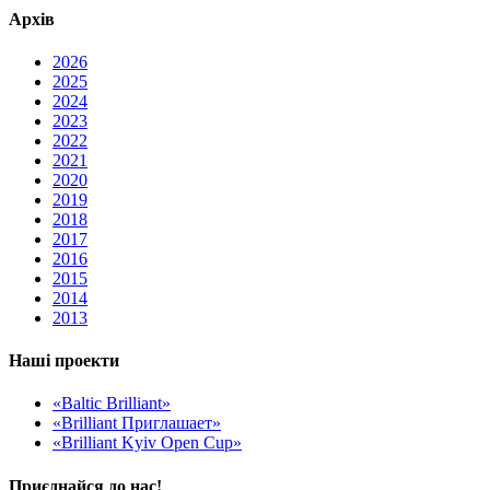
Архів
2026
2025
2024
2023
2022
2021
2020
2019
2018
2017
2016
2015
2014
2013
Наші проекти
«Baltic Brilliant»
«Brilliant Приглашает»
«Brilliant Kyiv Open Cup»
Приєднайся до нас!