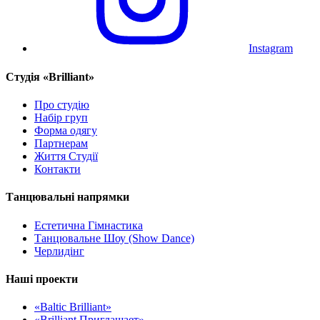
Instagram
Cтудія «Brilliant»
Про студію
Набір груп
Форма одягу
Партнерам
Життя Студії
Контакти
Танцювальні напрямки
Естетична Гімнастика
Танцювальне Шоу (Show Dance)
Черлидінг
Наші проекти
«Baltic Brilliant»
«Brilliant Приглашает»