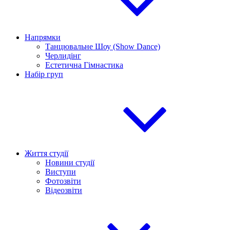
Напрямки
Танцювальне Шоу (Show Dance)
Черлидінг
Естетична Гімнастика
Набір груп
Життя студії
Новини студії
Виступи
Фотозвіти
Відеозвіти