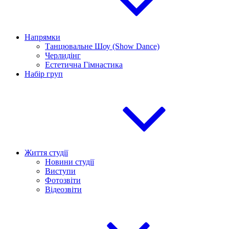
Напрямки
Танцювальне Шоу (Show Dance)
Черлидінг
Естетична Гімнастика
Набір груп
Життя студії
Новини студії
Виступи
Фотозвіти
Відеозвіти