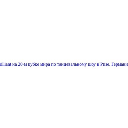
illiant на 20-м кубке мира по танцевальному шоу в Ризе, Германи