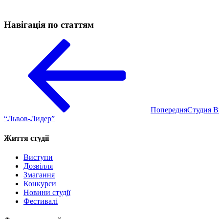
Навігація по статтям
Попередня
Студия Br
“Львов-Лидер”
Життя студії
Виступи
Дозвілля
Змагання
Конкурси
Новини студії
Фестивалі