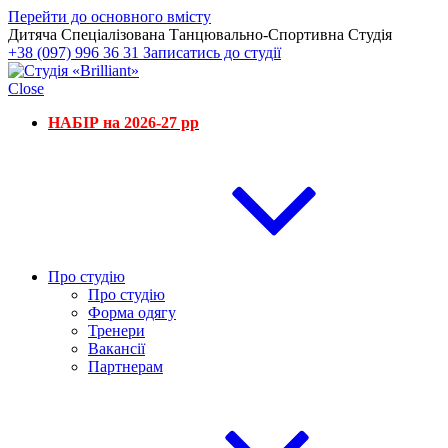
Перейти до основного вмісту
Дитяча Спеціалізована Танцювально-Спортивна Студія
+38 (097) 996 36 31
Записатись до студії
Close
НАБІР на 2026-27 рр
Про студію
Про студію
Форма одягу
Тренери
Вакансії
Партнерам