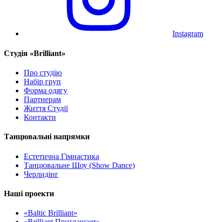
Instagram
Cтудія «Brilliant»
Про студію
Набір груп
Форма одягу
Партнерам
Життя Студії
Контакти
Танцювальні напрямки
Естетична Гімнастика
Танцювальне Шоу (Show Dance)
Черлидінг
Наші проекти
«Baltic Brilliant»
«Brilliant Приглашает»