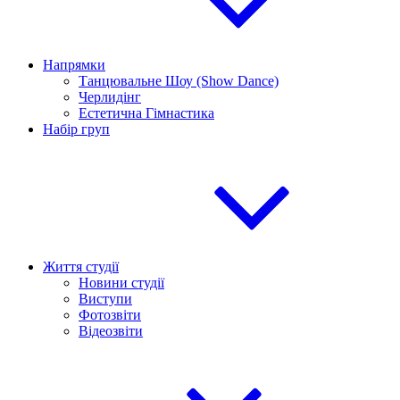
Напрямки
Танцювальне Шоу (Show Dance)
Черлидінг
Естетична Гімнастика
Набір груп
Життя студії
Новини студії
Виступи
Фотозвіти
Відеозвіти