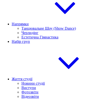
Напрямки
Танцювальне Шоу (Show Dance)
Черлидінг
Естетична Гімнастика
Набір груп
Життя студії
Новини студії
Виступи
Фотозвіти
Відеозвіти