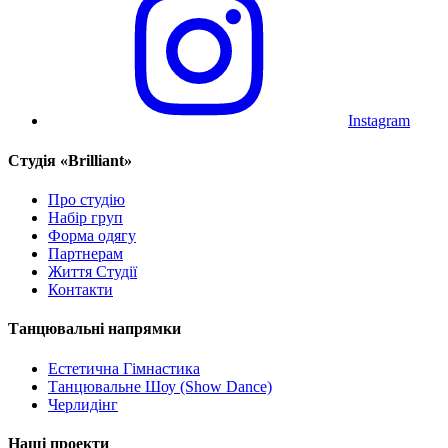
Instagram
Cтудія «Brilliant»
Про студію
Набір груп
Форма одягу
Партнерам
Життя Студії
Контакти
Танцювальні напрямки
Естетична Гімнастика
Танцювальне Шоу (Show Dance)
Черлидінг
Наші проекти