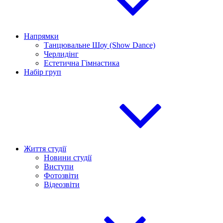
Напрямки
Танцювальне Шоу (Show Dance)
Черлидінг
Естетична Гімнастика
Набір груп
Життя студії
Новини студії
Виступи
Фотозвіти
Відеозвіти