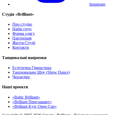
Instagram
Cтудія «Brilliant»
Про студію
Набір груп
Форма одягу
Партнерам
Життя Студії
Контакти
Танцювальні напрямки
Естетична Гімнастика
Танцювальне Шоу (Show Dance)
Черлидінг
Наші проекти
«Baltic Brilliant»
«Brilliant Приглашает»
«Brilliant Kyiv Open Cup»