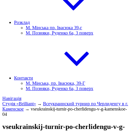
Розклад
М. Мінська пр. Івасюка 39-г
М. Позняки, Руденко 6а, 3 поверх
Контакти
М. Мінська, пр. Івасюка, 39-Г
М. Позняки, Руденко 6а, 3 поверх
Навігація
Студія «Brilliant»
→
Всеукраинский турнир по Черлиденгу в г.
Каменское
→
vseukrainskij-turnir-po-cherlidengu-v-g-kamenskoe-
04
vseukrainskij-turnir-po-cherlidengu-v-g-