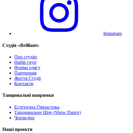
Instagram
Cтудія «Brilliant»
Про студію
Набір груп
Форма одягу
Партнерам
Життя Студії
Контакти
Танцювальні напрямки
Естетична Гімнастика
Танцювальне Шоу (Show Dance)
Черлидінг
Наші проекти