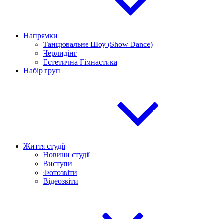
Напрямки
Танцювальне Шоу (Show Dance)
Черлидінг
Естетична Гімнастика
Набір груп
Життя студії
Новини студії
Виступи
Фотозвіти
Відеозвіти