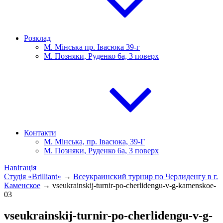
Розклад
М. Мінська пр. Івасюка 39-г
М. Позняки, Руденко 6а, 3 поверх
Контакти
М. Мінська, пр. Івасюка, 39-Г
М. Позняки, Руденко 6а, 3 поверх
Навігація
Студія «Brilliant»
→
Всеукраинский турнир по Черлиденгу в г.
Каменское
→
vseukrainskij-turnir-po-cherlidengu-v-g-kamenskoe-
03
vseukrainskij-turnir-po-cherlidengu-v-g-