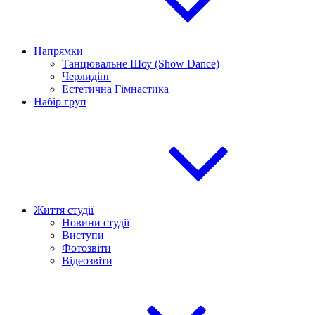
Напрямки
Танцювальне Шоу (Show Dance)
Черлидінг
Естетична Гімнастика
Набір груп
Життя студії
Новини студії
Виступи
Фотозвіти
Відеозвіти