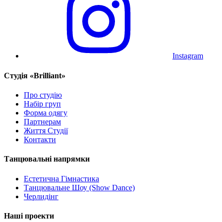
Instagram
Cтудія «Brilliant»
Про студію
Набір груп
Форма одягу
Партнерам
Життя Студії
Контакти
Танцювальні напрямки
Естетична Гімнастика
Танцювальне Шоу (Show Dance)
Черлидінг
Наші проекти