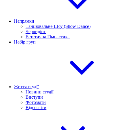
Напрямки
Танцювальне Шоу (Show Dance)
Черлидінг
Естетична Гімнастика
Набір груп
Життя студії
Новини студії
Виступи
Фотозвіти
Відеозвіти