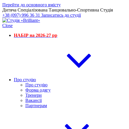
Перейти до основного вмісту
Дитяча Спеціалізована Танцювально-Спортивна Студія
+38 (097) 996 36 31
Записатись до студії
Close
НАБІР на 2026-27 рр
Про студію
Про студію
Форма одягу
Тренери
Вакансії
Партнерам