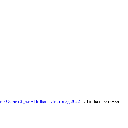
 «Осінні Зірки» Brilliant. Листопад 2022
→
Brillia nt затяжка