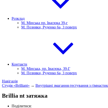
Розклад
М. Мінська пр. Івасюка 39-г
М. Позняки, Руденко 6а, 3 поверх
Контакти
М. Мінська, пр. Івасюка, 39-Г
М. Позняки, Руденко 6а, 3 поверх
Навігація
Студія «Brilliant»
→
Внутрішні змагання-тестування з гімнастики
Brillia nt затяжка
Поділитися: