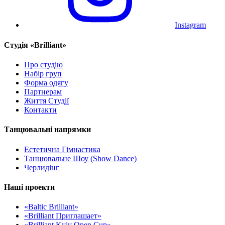
Instagram
Cтудія «Brilliant»
Про студію
Набір груп
Форма одягу
Партнерам
Життя Студії
Контакти
Танцювальні напрямки
Естетична Гімнастика
Танцювальне Шоу (Show Dance)
Черлидінг
Наші проекти
«Baltic Brilliant»
«Brilliant Приглашает»
«Brilliant Kyiv Open Cup»