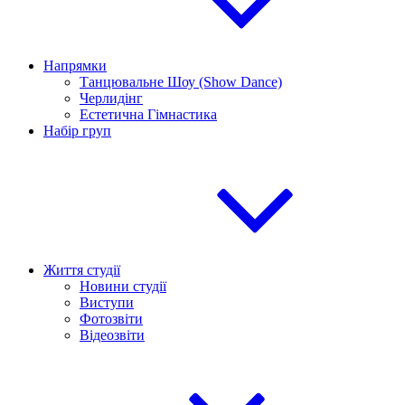
Напрямки
Танцювальне Шоу (Show Dance)
Черлидінг
Естетична Гімнастика
Набір груп
Життя студії
Новини студії
Виступи
Фотозвіти
Відеозвіти