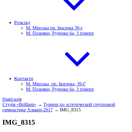
Розклад
М. Мінська пр. Івасюка 39-г
М. Позняки, Руденко 6а, 3 поверх
Контакти
М. Мінська, пр. Івасюка, 39-Г
М. Позняки, Руденко 6а, 3 поверх
Навігація
Студія «Brilliant»
→
Турнир по эстетической групповой
гимнастике Алькор-2017
→
IMG_8315
IMG_8315