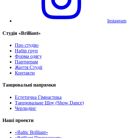
Instagram
Cтудія «Brilliant»
Про студію
Набір груп
Форма одягу
Партнерам
Життя Студії
Контакти
Танцювальні напрямки
Естетична Гімнастика
Танцювальне Шоу (Show Dance)
Черлидінг
Наші проекти
«Baltic Brilliant»
«Brilliant Приглашает»