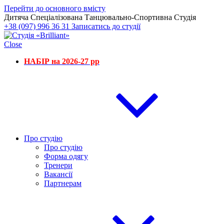
Перейти до основного вмісту
Дитяча Спеціалізована Танцювально-Спортивна Студія
+38 (097) 996 36 31
Записатись до студії
Close
НАБІР на 2026-27 рр
Про студію
Про студію
Форма одягу
Тренери
Вакансії
Партнерам