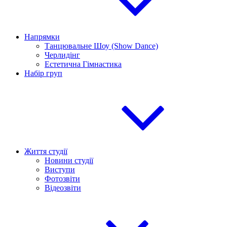
Напрямки
Танцювальне Шоу (Show Dance)
Черлидінг
Естетична Гімнастика
Набір груп
Життя студії
Новини студії
Виступи
Фотозвіти
Відеозвіти