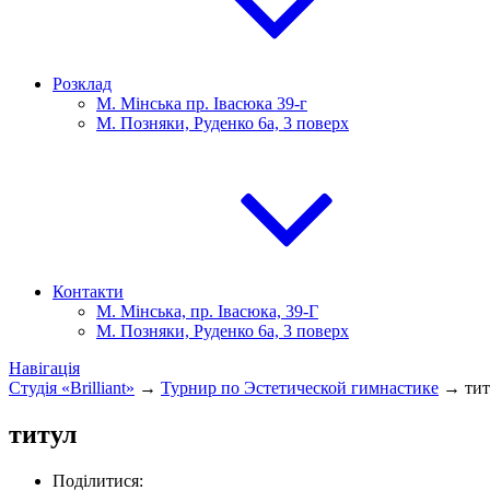
Розклад
М. Мінська пр. Івасюка 39-г
М. Позняки, Руденко 6а, 3 поверх
Контакти
М. Мінська, пр. Івасюка, 39-Г
М. Позняки, Руденко 6а, 3 поверх
Навігація
Студія «Brilliant»
→
Турнир по Эстетической гимнастике
→
тит
титул
Поділитися: