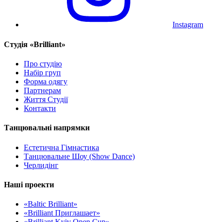
Instagram
Cтудія «Brilliant»
Про студію
Набір груп
Форма одягу
Партнерам
Життя Студії
Контакти
Танцювальні напрямки
Естетична Гімнастика
Танцювальне Шоу (Show Dance)
Черлидінг
Наші проекти
«Baltic Brilliant»
«Brilliant Приглашает»
«Brilliant Kyiv Open Cup»