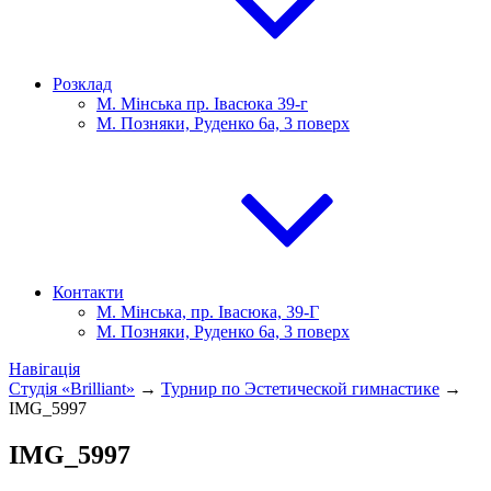
Розклад
М. Мінська пр. Івасюка 39-г
М. Позняки, Руденко 6а, 3 поверх
Контакти
М. Мінська, пр. Івасюка, 39-Г
М. Позняки, Руденко 6а, 3 поверх
Навігація
Студія «Brilliant»
→
Турнир по Эстетической гимнастике
→
IMG_5997
IMG_5997