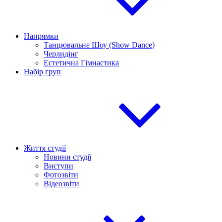
Напрямки
Танцювальне Шоу (Show Dance)
Черлидінг
Естетична Гімнастика
Набір груп
Життя студії
Новини студії
Виступи
Фотозвіти
Відеозвіти