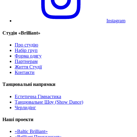
Instagram
Cтудія «Brilliant»
Про студію
Набір груп
Форма одягу
Партнерам
Життя Студії
Контакти
Танцювальні напрямки
Естетична Гімнастика
Танцювальне Шоу (Show Dance)
Черлидінг
Наші проекти
«Baltic Brilliant»
«Brilliant Приглашает»