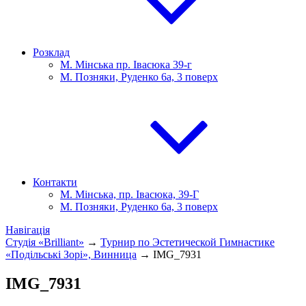
Розклад
М. Мінська пр. Івасюка 39-г
М. Позняки, Руденко 6а, 3 поверх
Контакти
М. Мінська, пр. Івасюка, 39-Г
М. Позняки, Руденко 6а, 3 поверх
Навігація
Студія «Brilliant»
→
Турнир по Эстетической Гимнастике
«Подільські Зорі», Винница
→
IMG_7931
IMG_7931