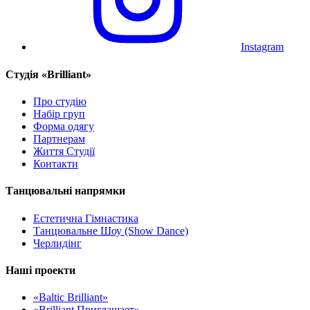
Instagram
Cтудія «Brilliant»
Про студію
Набір груп
Форма одягу
Партнерам
Життя Студії
Контакти
Танцювальні напрямки
Естетична Гімнастика
Танцювальне Шоу (Show Dance)
Черлидінг
Наші проекти
«Baltic Brilliant»
«Brilliant Приглашает»