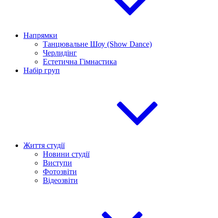
Напрямки
Танцювальне Шоу (Show Dance)
Черлидінг
Естетична Гімнастика
Набір груп
Життя студії
Новини студії
Виступи
Фотозвіти
Відеозвіти