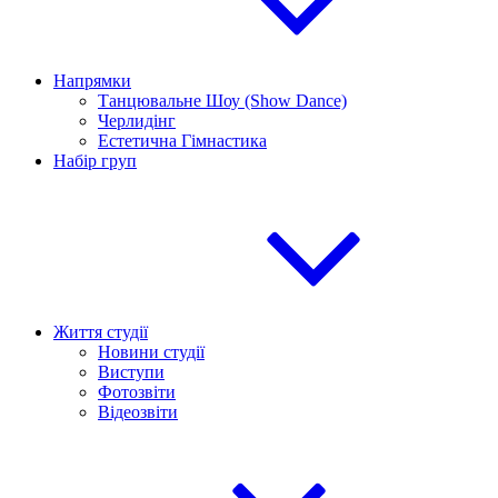
Напрямки
Танцювальне Шоу (Show Dance)
Черлидінг
Естетична Гімнастика
Набір груп
Життя студії
Новини студії
Виступи
Фотозвіти
Відеозвіти