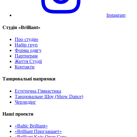
Instagram
Cтудія «Brilliant»
Про студію
Набір груп
Форма одягу
Партнерам
Життя Студії
Контакти
Танцювальні напрямки
Естетична Гімнастика
Танцювальне Шоу (Show Dance)
Черлидінг
Наші проекти
«Baltic Brilliant»
«Brilliant Приглашает»
«Brilliant Kyiv Open Cup»