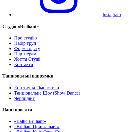
Instagram
Cтудія «Brilliant»
Про студію
Набір груп
Форма одягу
Партнерам
Життя Студії
Контакти
Танцювальні напрямки
Естетична Гімнастика
Танцювальне Шоу (Show Dance)
Черлидінг
Наші проекти
«Baltic Brilliant»
«Brilliant Приглашает»
«Brilliant Kyiv Open Cup»