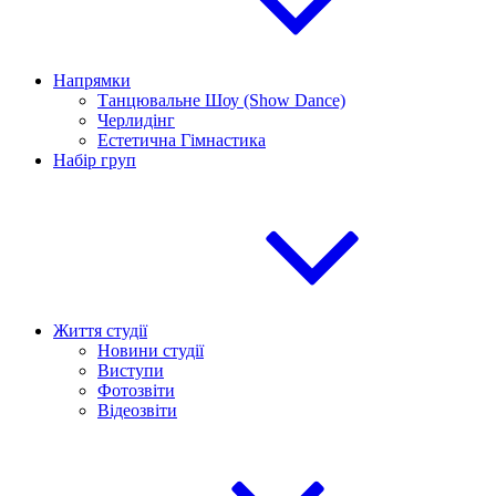
Напрямки
Танцювальне Шоу (Show Dance)
Черлидінг
Естетична Гімнастика
Набір груп
Життя студії
Новини студії
Виступи
Фотозвіти
Відеозвіти