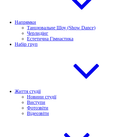
Напрямки
Танцювальне Шоу (Show Dance)
Черлидінг
Естетична Гімнастика
Набір груп
Життя студії
Новини студії
Виступи
Фотозвіти
Відеозвіти