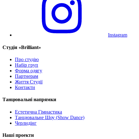
Instagram
Cтудія «Brilliant»
Про студію
Набір груп
Форма одягу
Партнерам
Життя Студії
Контакти
Танцювальні напрямки
Естетична Гімнастика
Танцювальне Шоу (Show Dance)
Черлидінг
Наші проекти