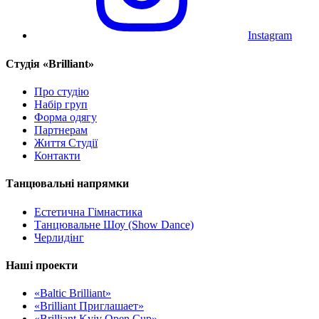
Instagram
Cтудія «Brilliant»
Про студію
Набір груп
Форма одягу
Партнерам
Життя Студії
Контакти
Танцювальні напрямки
Естетична Гімнастика
Танцювальне Шоу (Show Dance)
Черлидінг
Наші проекти
«Baltic Brilliant»
«Brilliant Приглашает»
«Brilliant Kyiv Open Cup»