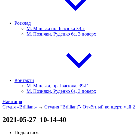
Розклад
М. Мінська пр. Івасюка 39-г
М. Позняки, Руденко 6а, 3 поверх
Контакти
М. Мінська, пр. Івасюка, 39-Г
М. Позняки, Руденко 6а, 3 поверх
Навігація
Студія «Brilliant»
→
Студия “Brilliant”- Отчётный концерт, май 2
2021-05-27_10-14-40
Поділитися: