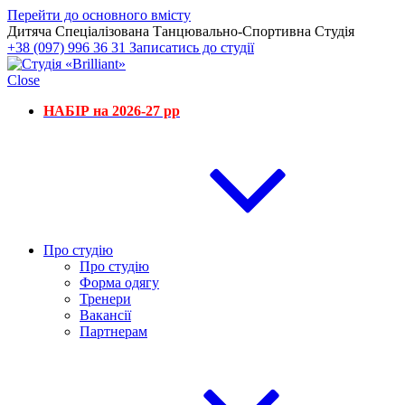
Перейти до основного вмісту
Дитяча Спеціалізована Танцювально-Спортивна Студія
+38 (097) 996 36 31
Записатись до студії
Close
НАБІР на 2026-27 рр
Про студію
Про студію
Форма одягу
Тренери
Вакансії
Партнерам