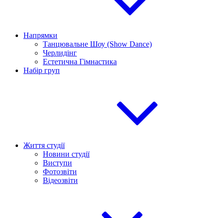
Напрямки
Танцювальне Шоу (Show Dance)
Черлидінг
Естетична Гімнастика
Набір груп
Життя студії
Новини студії
Виступи
Фотозвіти
Відеозвіти