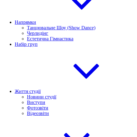
Напрямки
Танцювальне Шоу (Show Dance)
Черлидінг
Естетична Гімнастика
Набір груп
Життя студії
Новини студії
Виступи
Фотозвіти
Відеозвіти