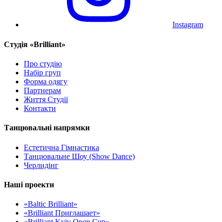
Instagram
Cтудія «Brilliant»
Про студію
Набір груп
Форма одягу
Партнерам
Життя Студії
Контакти
Танцювальні напрямки
Естетична Гімнастика
Танцювальне Шоу (Show Dance)
Черлидінг
Наші проекти
«Baltic Brilliant»
«Brilliant Приглашает»
«Brilliant Kyiv Open Cup»