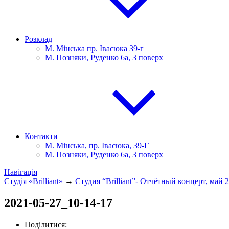
Розклад
М. Мінська пр. Івасюка 39-г
М. Позняки, Руденко 6а, 3 поверх
Контакти
М. Мінська, пр. Івасюка, 39-Г
М. Позняки, Руденко 6а, 3 поверх
Навігація
Студія «Brilliant»
→
Студия “Brilliant”- Отчётный концерт, май 2
2021-05-27_10-14-17
Поділитися: