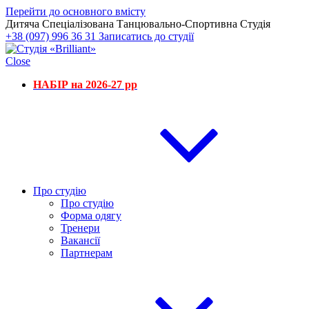
Перейти до основного вмісту
Дитяча Спеціалізована Танцювально-Спортивна Студія
+38 (097) 996 36 31
Записатись до студії
Close
НАБІР на 2026-27 рр
Про студію
Про студію
Форма одягу
Тренери
Вакансії
Партнерам