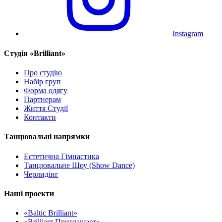
Instagram
Cтудія «Brilliant»
Про студію
Набір груп
Форма одягу
Партнерам
Життя Студії
Контакти
Танцювальні напрямки
Естетична Гімнастика
Танцювальне Шоу (Show Dance)
Черлидінг
Наші проекти
«Baltic Brilliant»
«Brilliant Приглашает»