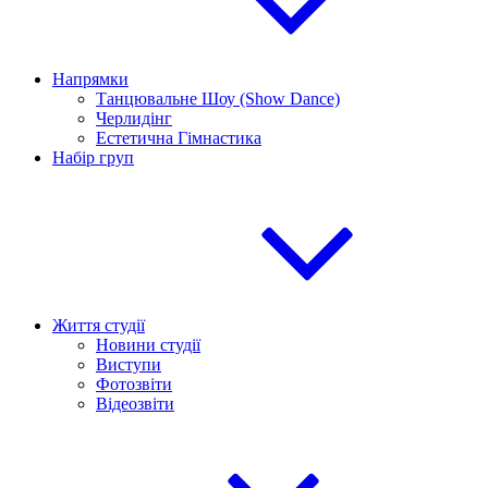
Напрямки
Танцювальне Шоу (Show Dance)
Черлидінг
Естетична Гімнастика
Набір груп
Життя студії
Новини студії
Виступи
Фотозвіти
Відеозвіти