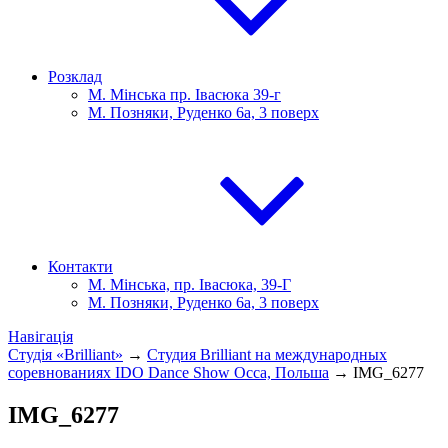
Розклад
М. Мінська пр. Івасюка 39-г
М. Позняки, Руденко 6а, 3 поверх
Контакти
М. Мінська, пр. Івасюка, 39-Г
М. Позняки, Руденко 6а, 3 поверх
Навігація
Студія «Brilliant»
→
Студия Brilliant на международных
соревнованиях IDO Dance Show Осса, Польша
→
IMG_6277
IMG_6277