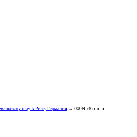
цевальному шоу в Ризе, Германия
→
000N5365-min