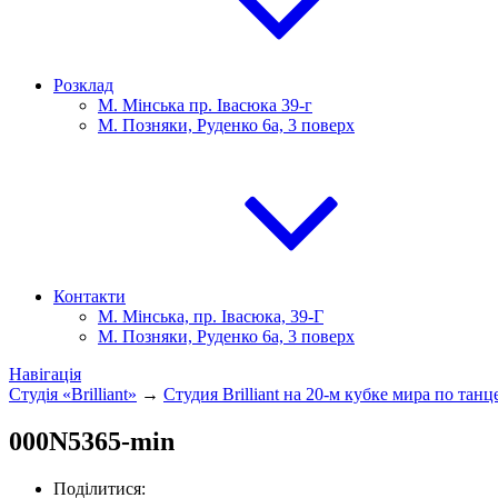
Розклад
М. Мінська пр. Івасюка 39-г
М. Позняки, Руденко 6а, 3 поверх
Контакти
М. Мінська, пр. Івасюка, 39-Г
М. Позняки, Руденко 6а, 3 поверх
Навігація
Студія «Brilliant»
→
Студия Brilliant на 20-м кубке мира по тан
000N5365-min
Поділитися: