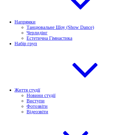
Напрямки
Танцювальне Шоу (Show Dance)
Черлидінг
Естетична Гімнастика
Набір груп
Життя студії
Новини студії
Виступи
Фотозвіти
Відеозвіти