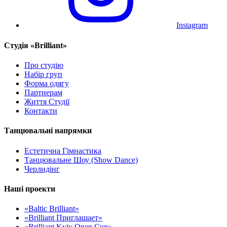
Instagram
Cтудія «Brilliant»
Про студію
Набір груп
Форма одягу
Партнерам
Життя Студії
Контакти
Танцювальні напрямки
Естетична Гімнастика
Танцювальне Шоу (Show Dance)
Черлидінг
Наші проекти
«Baltic Brilliant»
«Brilliant Приглашает»
«Brilliant Kyiv Open Cup»