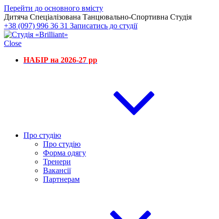
Перейти до основного вмісту
Дитяча Спеціалізована Танцювально-Спортивна Студія
+38 (097) 996 36 31
Записатись до студії
Close
НАБІР на 2026-27 рр
Про студію
Про студію
Форма одягу
Тренери
Вакансії
Партнерам