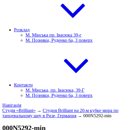
Розклад
М. Мінська пр. Івасюка 39-г
М. Позняки, Руденко 6а, 3 поверх
Контакти
М. Мінська, пр. Івасюка, 39-Г
М. Позняки, Руденко 6а, 3 поверх
Навігація
Студія «Brilliant»
→
Студия Brilliant на 20-м кубке мира по
танцевальному шоу в Ризе, Германия
→
000N5292-min
000N5292-min