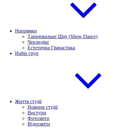
Напрямки
Танцювальне Шоу (Show Dance)
Черлидінг
Естетична Гімнастика
Набір груп
Життя студії
Новини студії
Виступи
Фотозвіти
Відеозвіти