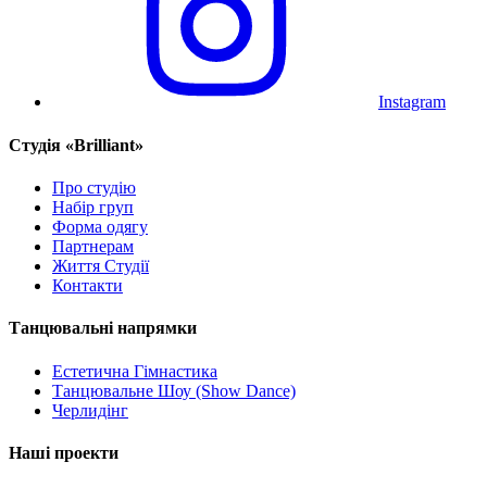
Instagram
Cтудія «Brilliant»
Про студію
Набір груп
Форма одягу
Партнерам
Життя Студії
Контакти
Танцювальні напрямки
Естетична Гімнастика
Танцювальне Шоу (Show Dance)
Черлидінг
Наші проекти