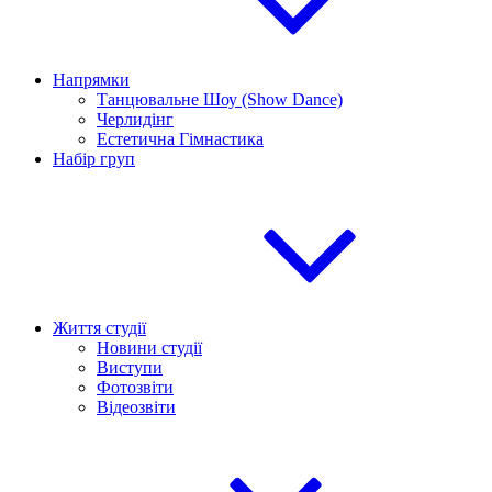
Напрямки
Танцювальне Шоу (Show Dance)
Черлидінг
Естетична Гімнастика
Набір груп
Життя студії
Новини студії
Виступи
Фотозвіти
Відеозвіти