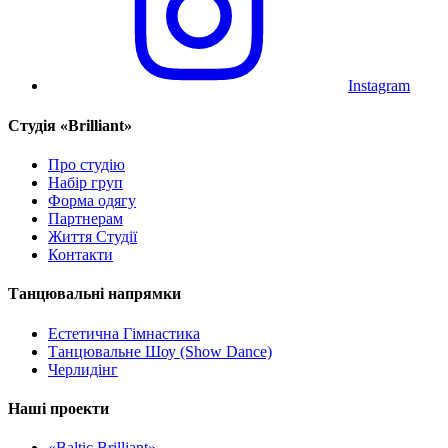
Instagram
Cтудія «Brilliant»
Про студію
Набір груп
Форма одягу
Партнерам
Життя Студії
Контакти
Танцювальні напрямки
Естетична Гімнастика
Танцювальне Шоу (Show Dance)
Черлидінг
Наші проекти
«Baltic Brilliant»