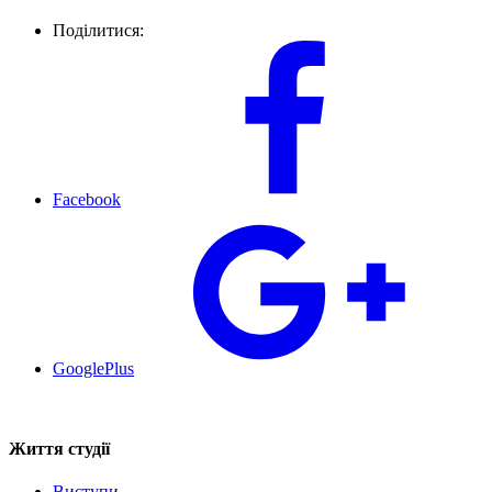
Поділитися:
Facebook
GooglePlus
Життя студії
Виступи