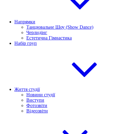
Напрямки
Танцювальне Шоу (Show Dance)
Черлидінг
Естетична Гімнастика
Набір груп
Життя студії
Новини студії
Виступи
Фотозвіти
Відеозвіти