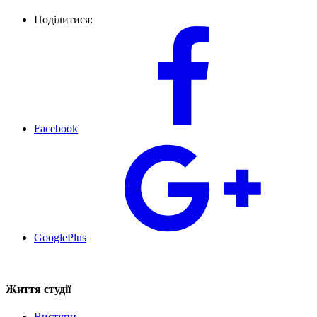
Поділитися:
Facebook
GooglePlus
Життя студії
Виступи