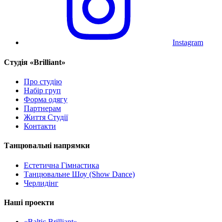
Instagram
Cтудія «Brilliant»
Про студію
Набір груп
Форма одягу
Партнерам
Життя Студії
Контакти
Танцювальні напрямки
Естетична Гімнастика
Танцювальне Шоу (Show Dance)
Черлидінг
Наші проекти
«Baltic Brilliant»