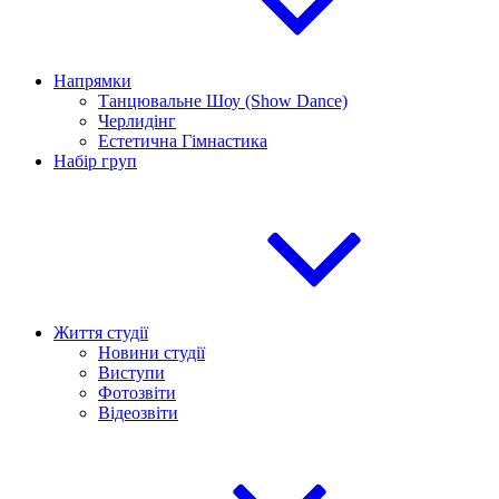
Напрямки
Танцювальне Шоу (Show Dance)
Черлидінг
Естетична Гімнастика
Набір груп
Життя студії
Новини студії
Виступи
Фотозвіти
Відеозвіти