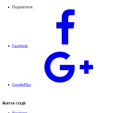
Поділитися:
Facebook
GooglePlus
Життя студії
Виступи