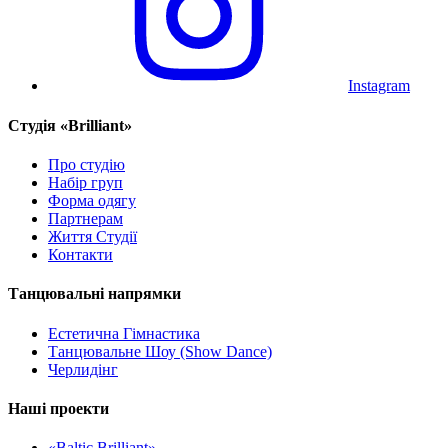
Instagram
Cтудія «Brilliant»
Про студію
Набір груп
Форма одягу
Партнерам
Життя Студії
Контакти
Танцювальні напрямки
Естетична Гімнастика
Танцювальне Шоу (Show Dance)
Черлидінг
Наші проекти
«Baltic Brilliant»