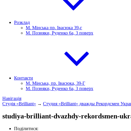
Розклад
М. Мінська пр. Івасюка 39-г
М. Позняки, Руденко 6а, 3 поверх
Контакти
М. Мінська, пр. Івасюка, 39-Г
М. Позняки, Руденко 6а, 3 поверх
Навігація
Студія «Brilliant»
→
Студия «Brilliant» дважды Рекордсмен Укр
studiya-brilliant-dvazhdy-rekordsmen-ukr
Поділитися: