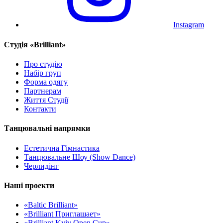
Instagram
Cтудія «Brilliant»
Про студію
Набір груп
Форма одягу
Партнерам
Життя Студії
Контакти
Танцювальні напрямки
Естетична Гімнастика
Танцювальне Шоу (Show Dance)
Черлидінг
Наші проекти
«Baltic Brilliant»
«Brilliant Приглашает»
«Brilliant Kyiv Open Cup»