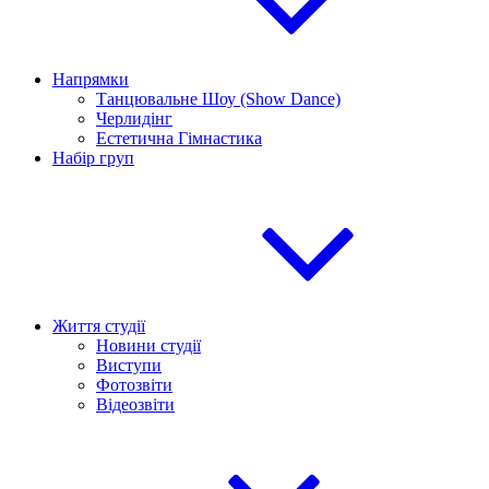
Напрямки
Танцювальне Шоу (Show Dance)
Черлидінг
Естетична Гімнастика
Набір груп
Життя студії
Новини студії
Виступи
Фотозвіти
Відеозвіти