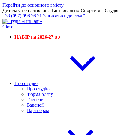
Перейти до основного вмісту
Дитяча Спеціалізована Танцювально-Спортивна Студія
+38 (097) 996 36 31
Записатись до студії
Close
НАБІР на 2026-27 рр
Про студію
Про студію
Форма одягу
Тренери
Вакансії
Партнерам