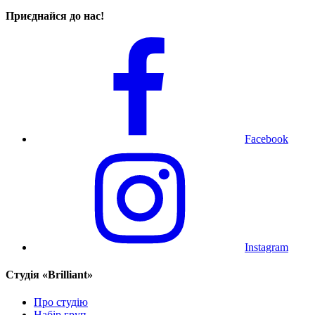
Приєднайся до нас!
Facebook
Instagram
Cтудія «Brilliant»
Про студію
Набір груп