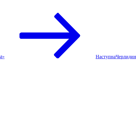
st»
Наступна
Черлидин