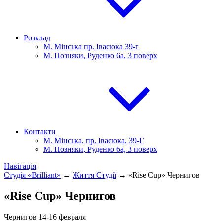
Розклад
М. Мінська пр. Івасюка 39-г
М. Позняки, Руденко 6а, 3 поверх
Контакти
М. Мінська, пр. Івасюка, 39-Г
М. Позняки, Руденко 6а, 3 поверх
Навігація
Студія «Brilliant»
→
Життя Студії
→
«Rise Cup» Чернигов
«Rise Cup» Чернигов
Чернигов 14-16 февраля