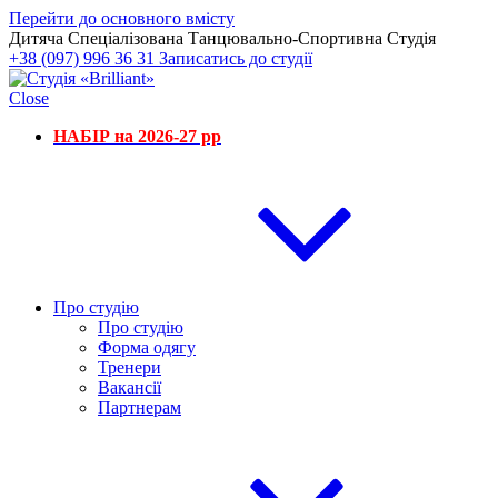
Перейти до основного вмісту
Дитяча Спеціалізована Танцювально-Спортивна Студія
+38 (097) 996 36 31
Записатись до студії
Close
НАБІР на 2026-27 рр
Про студію
Про студію
Форма одягу
Тренери
Вакансії
Партнерам