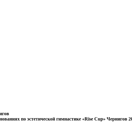
игов
внованиях по эстетической гимнастике «Rise Cup» Чернигов 2