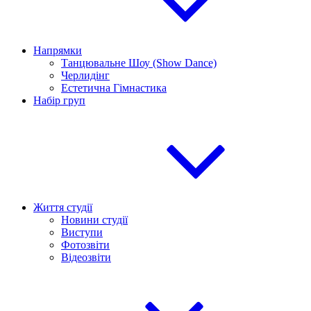
Напрямки
Танцювальне Шоу (Show Dance)
Черлидінг
Естетична Гімнастика
Набір груп
Життя студії
Новини студії
Виступи
Фотозвіти
Відеозвіти