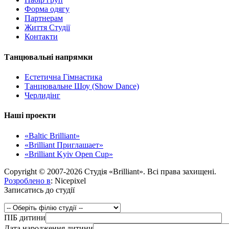
Форма одягу
Партнерам
Життя Студії
Контакти
Танцювальні напрямки
Естетична Гімнастика
Танцювальне Шоу (Show Dance)
Черлидінг
Наші проекти
«Baltic Brilliant»
«Brilliant Приглашает»
«Brilliant Kyiv Open Cup»
Copyright © 2007-2026 Студія «Brilliant». Всі права захищені.
Розроблено в
: Nicepixel
Записатись до студії
ПІБ дитини
Дата народження дитини