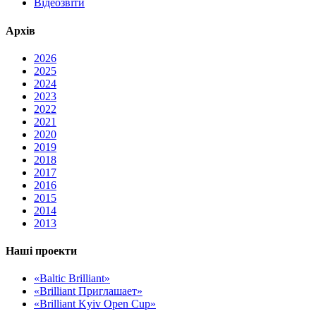
Відеозвіти
Архів
2026
2025
2024
2023
2022
2021
2020
2019
2018
2017
2016
2015
2014
2013
Наші проекти
«Baltic Brilliant»
«Brilliant Приглашает»
«Brilliant Kyiv Open Cup»