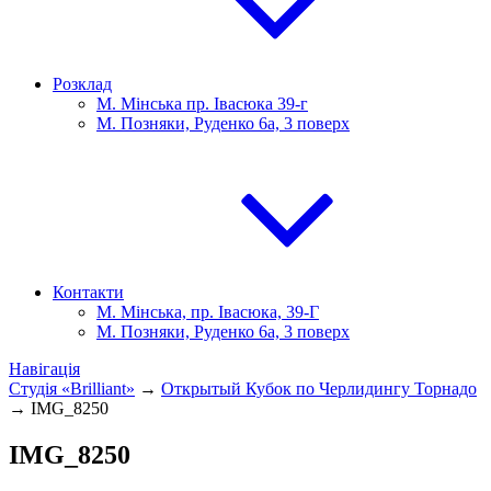
Розклад
М. Мінська пр. Івасюка 39-г
М. Позняки, Руденко 6а, 3 поверх
Контакти
М. Мінська, пр. Івасюка, 39-Г
М. Позняки, Руденко 6а, 3 поверх
Навігація
Студія «Brilliant»
→
Открытый Кубок по Черлидингу Торнадо
→
IMG_8250
IMG_8250