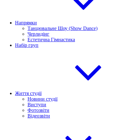
Напрямки
Танцювальне Шоу (Show Dance)
Черлидінг
Естетична Гімнастика
Набір груп
Життя студії
Новини студії
Виступи
Фотозвіти
Відеозвіти