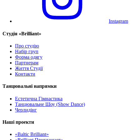
Instagram
Cтудія «Brilliant»
Про студію
Набір груп
Форма одягу
Партнерам
Життя Студії
Контакти
Танцювальні напрямки
Естетична Гімнастика
Танцювальне Шоу (Show Dance)
Черлидінг
Наші проекти
«Baltic Brilliant»
«Brilliant Приглашает»