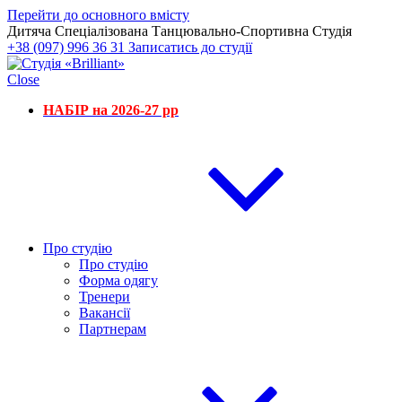
Перейти до основного вмісту
Дитяча Спеціалізована Танцювально-Спортивна Студія
+38 (097) 996 36 31
Записатись до студії
Close
НАБІР на 2026-27 рр
Про студію
Про студію
Форма одягу
Тренери
Вакансії
Партнерам