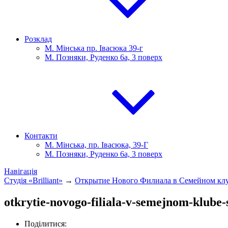
Розклад
М. Мінська пр. Івасюка 39-г
М. Позняки, Руденко 6а, 3 поверх
Контакти
М. Мінська, пр. Івасюка, 39-Г
М. Позняки, Руденко 6а, 3 поверх
Навігація
Студія «Brilliant»
→
Открытие Нового Филиала в Семейном клу
otkrytie-novogo-filiala-v-semejnom-klube-
Поділитися: