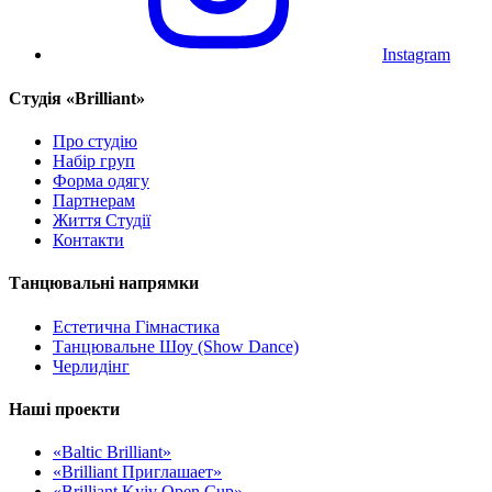
Instagram
Cтудія «Brilliant»
Про студію
Набір груп
Форма одягу
Партнерам
Життя Студії
Контакти
Танцювальні напрямки
Естетична Гімнастика
Танцювальне Шоу (Show Dance)
Черлидінг
Наші проекти
«Baltic Brilliant»
«Brilliant Приглашает»
«Brilliant Kyiv Open Cup»