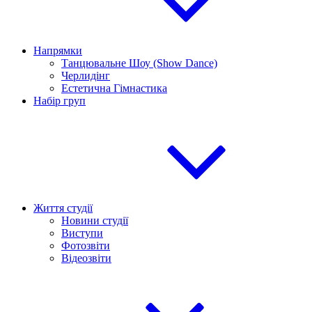
Напрямки
Танцювальне Шоу (Show Dance)
Черлидінг
Естетична Гімнастика
Набір груп
Життя студії
Новини студії
Виступи
Фотозвіти
Відеозвіти