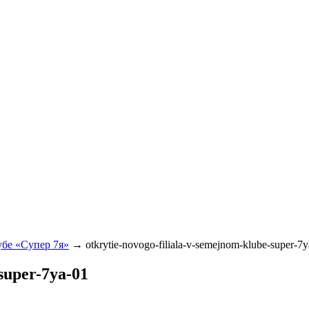
бе «Супер 7я»
→
otkrytie-novogo-filiala-v-semejnom-klube-super-7
super-7ya-01