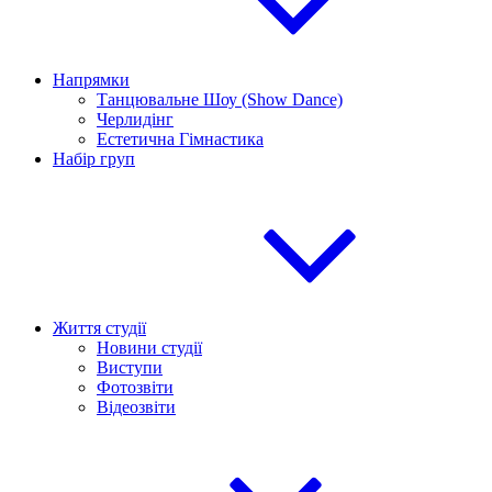
Напрямки
Танцювальне Шоу (Show Dance)
Черлидінг
Естетична Гімнастика
Набір груп
Життя студії
Новини студії
Виступи
Фотозвіти
Відеозвіти