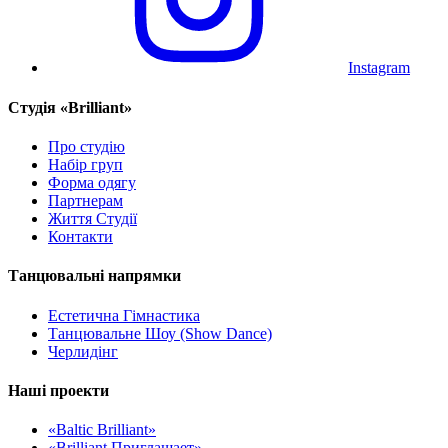
Instagram
Cтудія «Brilliant»
Про студію
Набір груп
Форма одягу
Партнерам
Життя Студії
Контакти
Танцювальні напрямки
Естетична Гімнастика
Танцювальне Шоу (Show Dance)
Черлидінг
Наші проекти
«Baltic Brilliant»
«Brilliant Приглашает»