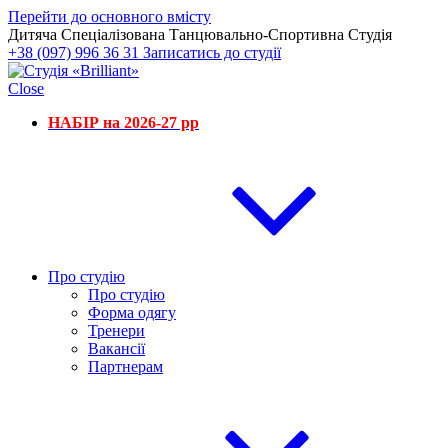
Перейти до основного вмісту
Дитяча Спеціалізована Танцювально-Спортивна Студія
+38 (097) 996 36 31
Записатись до студії
Close
НАБІР на 2026-27 рр
Про студію
Про студію
Форма одягу
Тренери
Вакансії
Партнерам