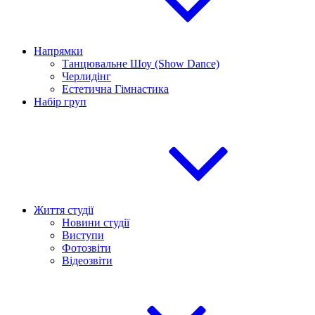
Напрямки
Танцювальне Шоу (Show Dance)
Черлидінг
Естетична Гімнастика
Набір груп
Життя студії
Новини студії
Виступи
Фотозвіти
Відеозвіти