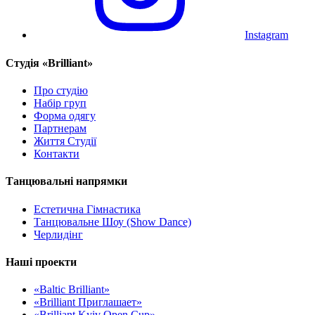
Instagram
Cтудія «Brilliant»
Про студію
Набір груп
Форма одягу
Партнерам
Життя Студії
Контакти
Танцювальні напрямки
Естетична Гімнастика
Танцювальне Шоу (Show Dance)
Черлидінг
Наші проекти
«Baltic Brilliant»
«Brilliant Приглашает»
«Brilliant Kyiv Open Cup»