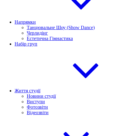
Напрямки
Танцювальне Шоу (Show Dance)
Черлидінг
Естетична Гімнастика
Набір груп
Життя студії
Новини студії
Виступи
Фотозвіти
Відеозвіти