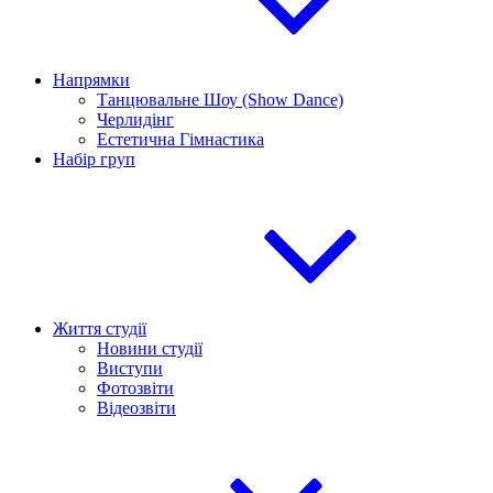
Напрямки
Танцювальне Шоу (Show Dance)
Черлидінг
Естетична Гімнастика
Набір груп
Життя студії
Новини студії
Виступи
Фотозвіти
Відеозвіти