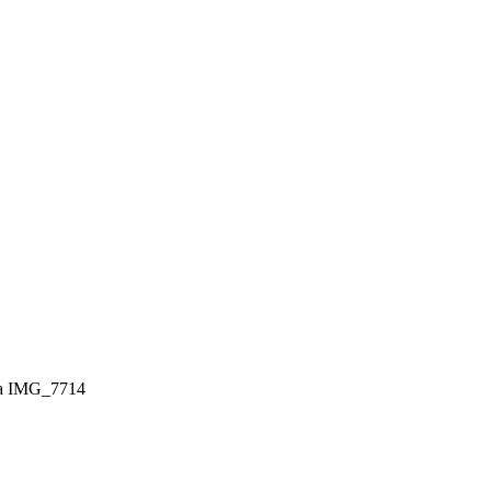
hia IMG_7714