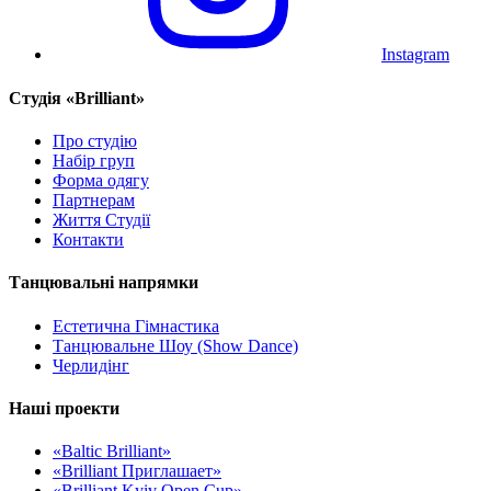
Instagram
Cтудія «Brilliant»
Про студію
Набір груп
Форма одягу
Партнерам
Життя Студії
Контакти
Танцювальні напрямки
Естетична Гімнастика
Танцювальне Шоу (Show Dance)
Черлидінг
Наші проекти
«Baltic Brilliant»
«Brilliant Приглашает»
«Brilliant Kyiv Open Cup»