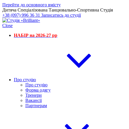
Перейти до основного вмісту
Дитяча Спеціалізована Танцювально-Спортивна Студія
+38 (097) 996 36 31
Записатись до студії
Close
НАБІР на 2026-27 рр
Про студію
Про студію
Форма одягу
Тренери
Вакансії
Партнерам