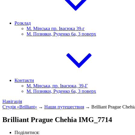
Розклад
М. Мінська пр. Івасюка 39-г
М. Позняки, Руденко 6а, 3 поверх
Контакти
М. Мінська, пр. Івасюка, 39-Г
М. Позняки, Руденко 6а, 3 поверх
Навігація
Студія «Brilliant»
→
Наши путешествия
→
Brilliant Prague Che
Brilliant Prague Chehia IMG_7714
Поділитися: