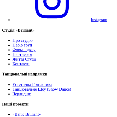
Instagram
Cтудія «Brilliant»
Про студію
Набір груп
Форма одягу
Партнерам
Життя Студії
Контакти
Танцювальні напрямки
Естетична Гімнастика
Танцювальне Шоу (Show Dance)
Черлидінг
Наші проекти
«Baltic Brilliant»