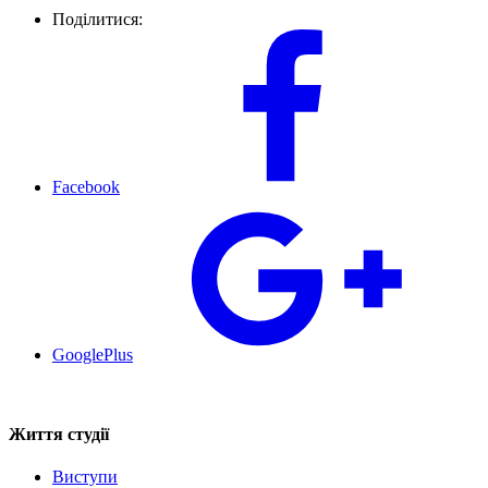
Поділитися:
Facebook
GooglePlus
Життя студії
Виступи