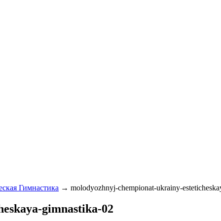
ская Гимнастика
→
molodyozhnyj-chempionat-ukrainy-esteticheska
heskaya-gimnastika-02