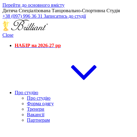
Перейти до основного вмісту
Дитяча Спеціалізована Танцювально-Спортивна Студія
+38 (097) 996 36 31
Записатись до студії
Close
НАБІР на 2026-27 рр
Про студію
Про студію
Форма одягу
Тренери
Вакансії
Партнерам