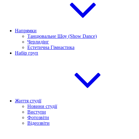
Напрямки
Танцювальне Шоу (Show Dance)
Черлидінг
Естетична Гімнастика
Набір груп
Життя студії
Новини студії
Виступи
Фотозвіти
Відеозвіти