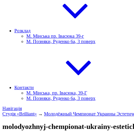
Розклад
М. Мінська пр. Івасюка 39-г
М. Позняки, Руденко 6а, 3 поверх
Контакти
М. Мінська, пр. Івасюка, 39-Г
М. Позняки, Руденко 6а, 3 поверх
Навігація
Студія «Brilliant»
→
Молодёжный Чемпионат Украины Эстетиче
molodyozhnyj-chempionat-ukrainy-estetic