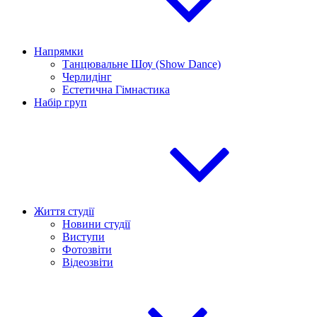
Напрямки
Танцювальне Шоу (Show Dance)
Черлидінг
Естетична Гімнастика
Набір груп
Життя студії
Новини студії
Виступи
Фотозвіти
Відеозвіти