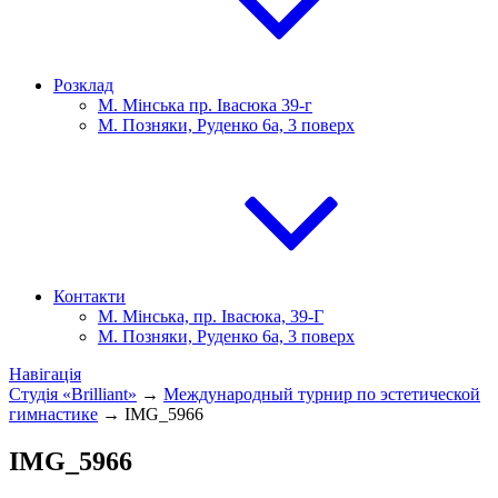
Розклад
М. Мінська пр. Івасюка 39-г
М. Позняки, Руденко 6а, 3 поверх
Контакти
М. Мінська, пр. Івасюка, 39-Г
М. Позняки, Руденко 6а, 3 поверх
Навігація
Студія «Brilliant»
→
Международный турнир по эстетической
гимнастике
→
IMG_5966
IMG_5966