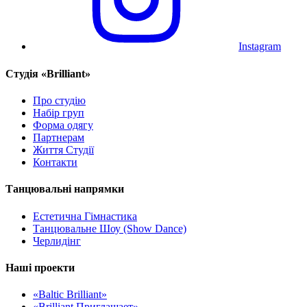
Instagram
Cтудія «Brilliant»
Про студію
Набір груп
Форма одягу
Партнерам
Життя Студії
Контакти
Танцювальні напрямки
Естетична Гімнастика
Танцювальне Шоу (Show Dance)
Черлидінг
Наші проекти
«Baltic Brilliant»
«Brilliant Приглашает»