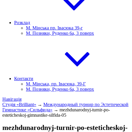
Розклад
М. Мінська пр. Івасюка 39-г
М. Позняки, Руденко 6а, 3 поверх
Контакти
М. Мінська, пр. Івасюка, 39-Г
М. Позняки, Руденко 6а, 3 поверх
Навігація
Студія «Brilliant»
→
Международный турнир по Эстетической
Гимнастике «Сильфида»
→
mezhdunarodnyj-turnir-po-
esteticheskoj-gimnastike-silfida-05
mezhdunarodnyj-turnir-po-esteticheskoj-