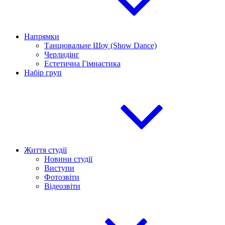
Напрямки
Танцювальне Шоу (Show Dance)
Черлидінг
Естетична Гімнастика
Набір груп
Життя студії
Новини студії
Виступи
Фотозвіти
Відеозвіти