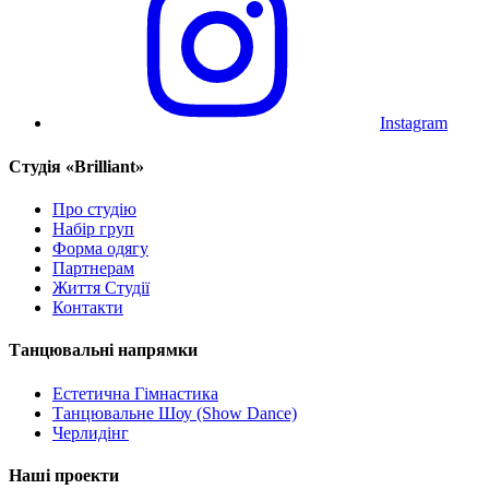
Instagram
Cтудія «Brilliant»
Про студію
Набір груп
Форма одягу
Партнерам
Життя Студії
Контакти
Танцювальні напрямки
Естетична Гімнастика
Танцювальне Шоу (Show Dance)
Черлидінг
Наші проекти