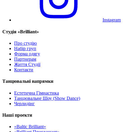
Instagram
Cтудія «Brilliant»
Про студію
Набір груп
Форма одягу
Партнерам
Життя Студії
Контакти
Танцювальні напрямки
Естетична Гімнастика
Танцювальне Шоу (Show Dance)
Черлидінг
Наші проекти
«Baltic Brilliant»
«Brilliant Приглашает»