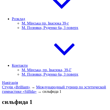
Розклад
М. Мінська пр. Івасюка 39-г
М. Позняки, Руденко 6а, 3 поверх
Контакти
М. Мінська, пр. Івасюка, 39-Г
М. Позняки, Руденко 6а, 3 поверх
Навігація
Студія «Brilliant»
→
Международный турнир по эстетической
гимнастике «Silfida»
→
сильфида 1
сильфида 1