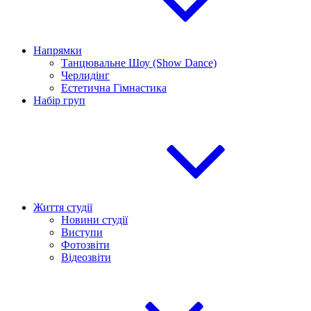
Напрямки
Танцювальне Шоу (Show Dance)
Черлидінг
Естетична Гімнастика
Набір груп
Життя студії
Новини студії
Виступи
Фотозвіти
Відеозвіти