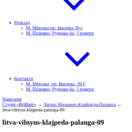
Розклад
М. Мінська пр. Івасюка 39-г
М. Позняки, Руденко 6а, 3 поверх
Контакти
М. Мінська, пр. Івасюка, 39-Г
М. Позняки, Руденко 6а, 3 поверх
Навігація
Студія «Brilliant»
→
Литва: Вильнюс-Клайпеда-Паланга
→
litva-vilnyus-klajpeda-palanga-09
litva-vilnyus-klajpeda-palanga-09