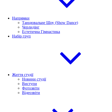
Напрямки
Танцювальне Шоу (Show Dance)
Черлидінг
Естетична Гімнастика
Набір груп
Життя студії
Новини студії
Виступи
Фотозвіти
Відеозвіти