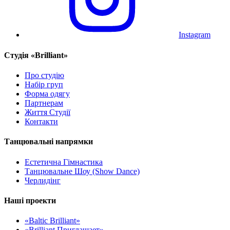
Instagram
Cтудія «Brilliant»
Про студію
Набір груп
Форма одягу
Партнерам
Життя Студії
Контакти
Танцювальні напрямки
Естетична Гімнастика
Танцювальне Шоу (Show Dance)
Черлидінг
Наші проекти
«Baltic Brilliant»
«Brilliant Приглашает»