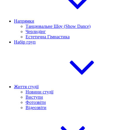
Напрямки
Танцювальне Шоу (Show Dance)
Черлидінг
Естетична Гімнастика
Набір груп
Життя студії
Новини студії
Виступи
Фотозвіти
Відеозвіти