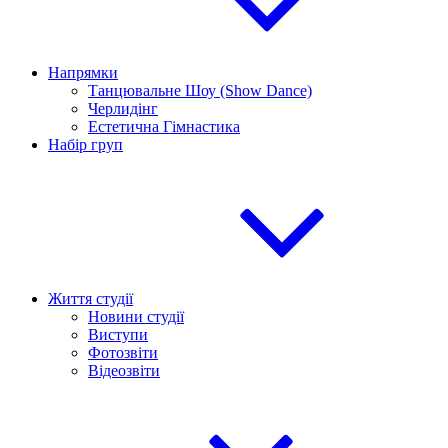
Напрямки
Танцювальне Шоу (Show Dance)
Черлидінг
Естетична Гімнастика
Набір груп
Життя студії
Новини студії
Виступи
Фотозвіти
Відеозвіти