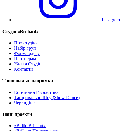
Instagram
Cтудія «Brilliant»
Про студію
Набір груп
Форма одягу
Партнерам
Життя Студії
Контакти
Танцювальні напрямки
Естетична Гімнастика
Танцювальне Шоу (Show Dance)
Черлидінг
Наші проекти
«Baltic Brilliant»
«Brilliant Приглашает»