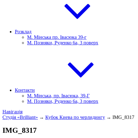
Розклад
М. Мінська пр. Івасюка 39-г
М. Позняки, Руденко 6а, 3 поверх
Контакти
М. Мінська, пр. Івасюка, 39-Г
М. Позняки, Руденко 6а, 3 поверх
Навігація
Студія «Brilliant»
→
Кубок Киева по черлидингу
→
IMG_8317
IMG_8317