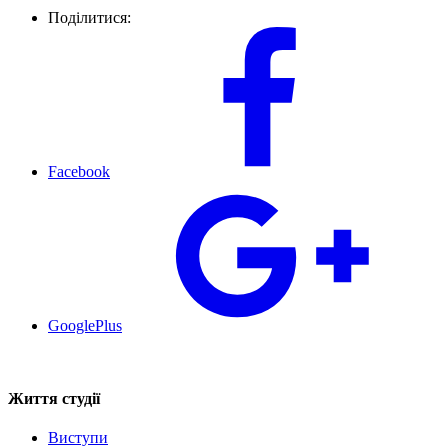
Поділитися:
Facebook
GooglePlus
Життя студії
Виступи