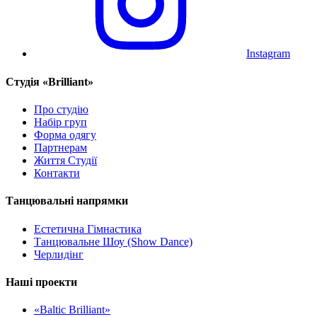
Instagram
Cтудія «Brilliant»
Про студію
Набір груп
Форма одягу
Партнерам
Життя Студії
Контакти
Танцювальні напрямки
Естетична Гімнастика
Танцювальне Шоу (Show Dance)
Черлидінг
Наші проекти
«Baltic Brilliant»