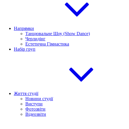
Напрямки
Танцювальне Шоу (Show Dance)
Черлидінг
Естетична Гімнастика
Набір груп
Життя студії
Новини студії
Виступи
Фотозвіти
Відеозвіти