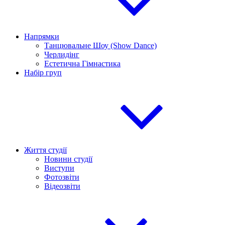
Напрямки
Танцювальне Шоу (Show Dance)
Черлидінг
Естетична Гімнастика
Набір груп
Життя студії
Новини студії
Виступи
Фотозвіти
Відеозвіти