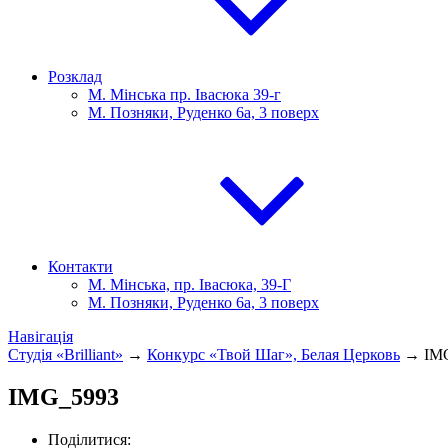
Розклад
М. Мінська пр. Івасюка 39-г
М. Позняки, Руденко 6а, 3 поверх
Контакти
М. Мінська, пр. Івасюка, 39-Г
М. Позняки, Руденко 6а, 3 поверх
Навігація
Студія «Brilliant»
→
Конкурс «Твой Шаг», Белая Церковь
→
IM
IMG_5993
Поділитися: