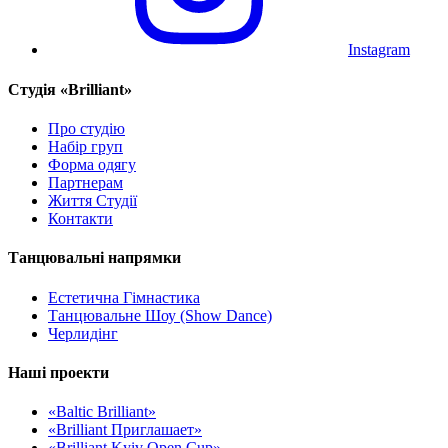
Instagram
Cтудія «Brilliant»
Про студію
Набір груп
Форма одягу
Партнерам
Життя Студії
Контакти
Танцювальні напрямки
Естетична Гімнастика
Танцювальне Шоу (Show Dance)
Черлидінг
Наші проекти
«Baltic Brilliant»
«Brilliant Приглашает»
«Brilliant Kyiv Open Cup»