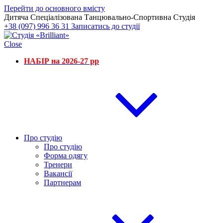
Перейти до основного вмісту
Дитяча Спеціалізована Танцювально-Спортивна Студія
+38 (097) 996 36 31
Записатись до студії
Close
НАБІР на 2026-27 рр
Про студію
Про студію
Форма одягу
Тренери
Вакансії
Партнерам