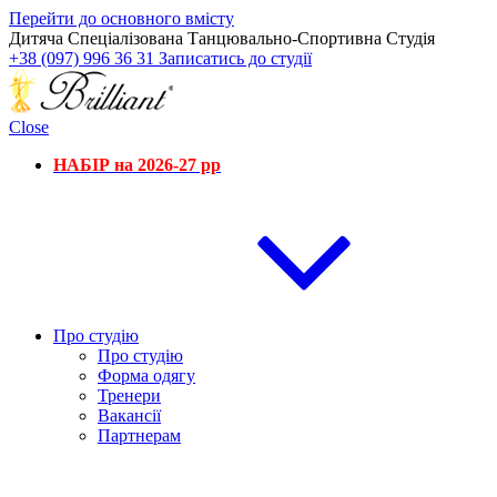
Перейти до основного вмісту
Дитяча Спеціалізована Танцювально-Спортивна Студія
+38 (097) 996 36 31
Записатись до студії
Close
НАБІР на 2026-27 рр
Про студію
Про студію
Форма одягу
Тренери
Вакансії
Партнерам