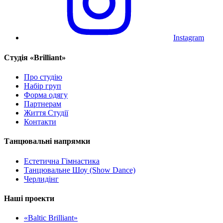
Instagram
Cтудія «Brilliant»
Про студію
Набір груп
Форма одягу
Партнерам
Життя Студії
Контакти
Танцювальні напрямки
Естетична Гімнастика
Танцювальне Шоу (Show Dance)
Черлидінг
Наші проекти
«Baltic Brilliant»