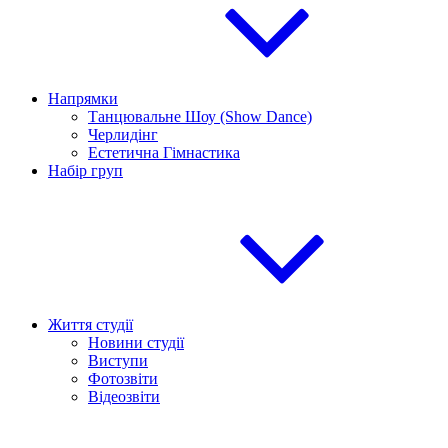
Напрямки
Танцювальне Шоу (Show Dance)
Черлидінг
Естетична Гімнастика
Набір груп
Життя студії
Новини студії
Виступи
Фотозвіти
Відеозвіти