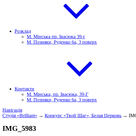
Розклад
М. Мінська пр. Івасюка 39-г
М. Позняки, Руденко 6а, 3 поверх
Контакти
М. Мінська, пр. Івасюка, 39-Г
М. Позняки, Руденко 6а, 3 поверх
Навігація
Студія «Brilliant»
→
Конкурс «Твой Шаг», Белая Церковь
→
IM
IMG_5983