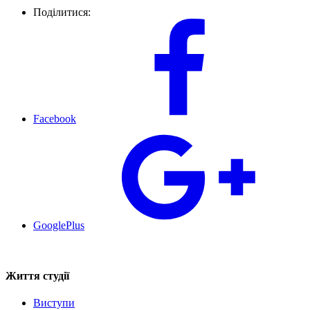
Поділитися:
Facebook
GooglePlus
Життя студії
Виступи