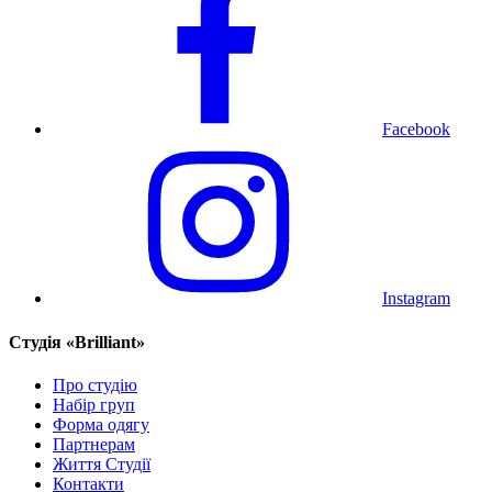
Facebook
Instagram
Cтудія «Brilliant»
Про студію
Набір груп
Форма одягу
Партнерам
Життя Студії
Контакти