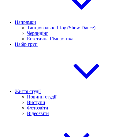
Напрямки
Танцювальне Шоу (Show Dance)
Черлидінг
Естетична Гімнастика
Набір груп
Життя студії
Новини студії
Виступи
Фотозвіти
Відеозвіти