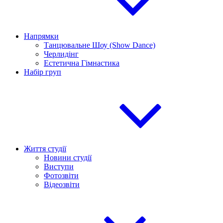
Напрямки
Танцювальне Шоу (Show Dance)
Черлидінг
Естетична Гімнастика
Набір груп
Життя студії
Новини студії
Виступи
Фотозвіти
Відеозвіти