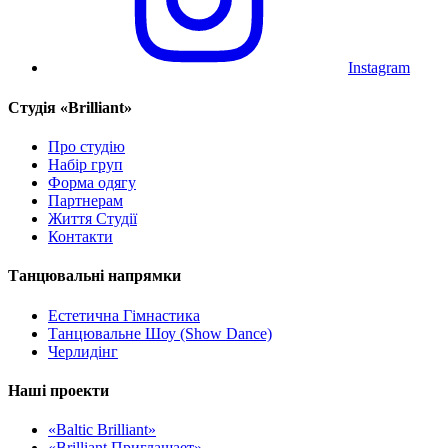
Instagram
Cтудія «Brilliant»
Про студію
Набір груп
Форма одягу
Партнерам
Життя Студії
Контакти
Танцювальні напрямки
Естетична Гімнастика
Танцювальне Шоу (Show Dance)
Черлидінг
Наші проекти
«Baltic Brilliant»
«Brilliant Приглашает»