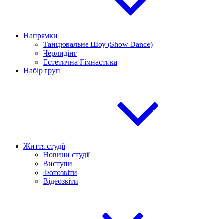
Напрямки
Танцювальне Шоу (Show Dance)
Черлидінг
Естетична Гімнастика
Набір груп
Життя студії
Новини студії
Виступи
Фотозвіти
Відеозвіти