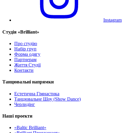
Instagram
Cтудія «Brilliant»
Про студію
Набір груп
Форма одягу
Партнерам
Життя Студії
Контакти
Танцювальні напрямки
Естетична Гімнастика
Танцювальне Шоу (Show Dance)
Черлидінг
Наші проекти
«Baltic Brilliant»
«Brilliant Приглашает»