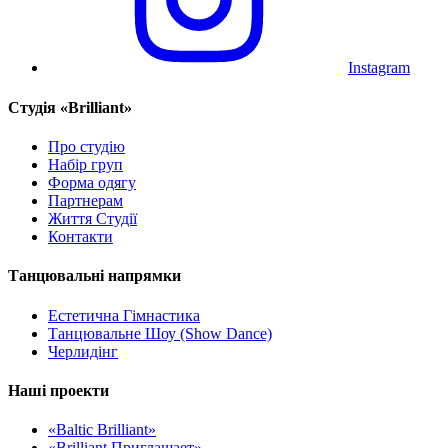
Instagram
Cтудія «Brilliant»
Про студію
Набір груп
Форма одягу
Партнерам
Життя Студії
Контакти
Танцювальні напрямки
Естетична Гімнастика
Танцювальне Шоу (Show Dance)
Черлидінг
Наші проекти
«Baltic Brilliant»
«Brilliant Приглашает»