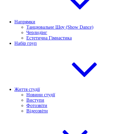
Напрямки
Танцювальне Шоу (Show Dance)
Черлидінг
Естетична Гімнастика
Набір груп
Життя студії
Новини студії
Виступи
Фотозвіти
Відеозвіти