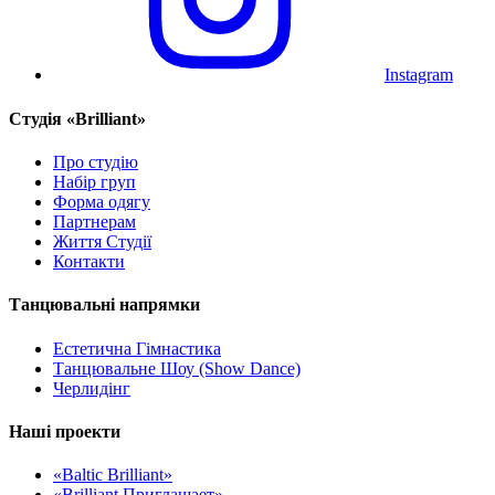
Instagram
Cтудія «Brilliant»
Про студію
Набір груп
Форма одягу
Партнерам
Життя Студії
Контакти
Танцювальні напрямки
Естетична Гімнастика
Танцювальне Шоу (Show Dance)
Черлидінг
Наші проекти
«Baltic Brilliant»
«Brilliant Приглашает»