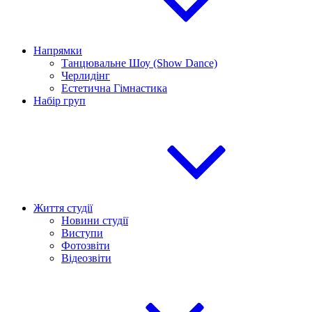
Напрямки
Танцювальне Шоу (Show Dance)
Черлидінг
Естетична Гімнастика
Набір груп
Життя студії
Новини студії
Виступи
Фотозвіти
Відеозвіти